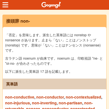
接頭辞 non-
「否定」を意味します。派生した英単語には nonstop や
nonsence があります。止まら「ない」ことはノンストップ
(nonstop) です。意味が「ない」ことはナンセンス (nonsense)
です。
古ラテン語 noenum が由来です。noenum は、印欧祖語 *ne- と
*oi-no- が合わさったものです。
以下に派生した英単語 17 語を記載します。
英単語
non-conductive
,
non-conductor
,
non-contextualized
,
non-injurious
,
non-inverting
,
non-partisan
,
non-
returnable
,
nonage
,
nonconductor
,
nonextended
,