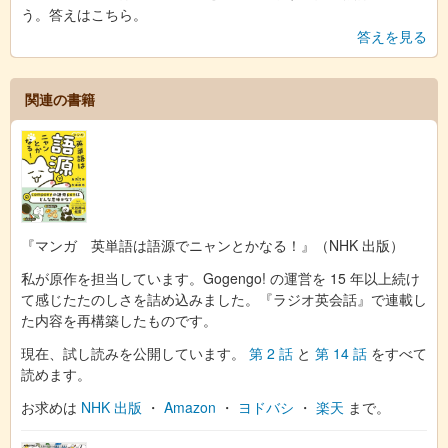
う。答えはこちら。
答えを見る
関連の書籍
『マンガ 英単語は語源でニャンとかなる！』（NHK 出版）
私が原作を担当しています。Gogengo! の運営を 15 年以上続け
て感じたたのしさを詰め込みました。『ラジオ英会話』で連載し
た内容を再構築したものです。
現在、試し読みを公開しています。
第 2 話
と
第 14 話
をすべて
読めます。
お求めは
NHK 出版
・
Amazon
・
ヨドバシ
・
楽天
まで。