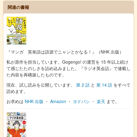
関連の書籍
『マンガ 英単語は語源でニャンとかなる！』（NHK 出版）
私が原作を担当しています。Gogengo! の運営を 15 年以上続け
て感じたたのしさを詰め込みました。『ラジオ英会話』で連載し
た内容を再構築したものです。
現在、試し読みを公開しています。
第 2 話
と
第 14 話
をすべて
読めます。
お求めは
NHK 出版
・
Amazon
・
ヨドバシ
・
楽天
まで。