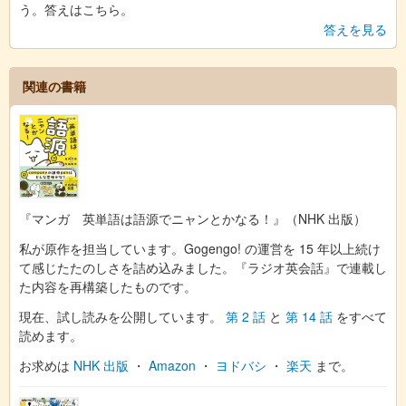
う。答えはこちら。
答えを見る
関連の書籍
『マンガ 英単語は語源でニャンとかなる！』（NHK 出版）
私が原作を担当しています。Gogengo! の運営を 15 年以上続け
て感じたたのしさを詰め込みました。『ラジオ英会話』で連載し
た内容を再構築したものです。
現在、試し読みを公開しています。
第 2 話
と
第 14 話
をすべて
読めます。
お求めは
NHK 出版
・
Amazon
・
ヨドバシ
・
楽天
まで。