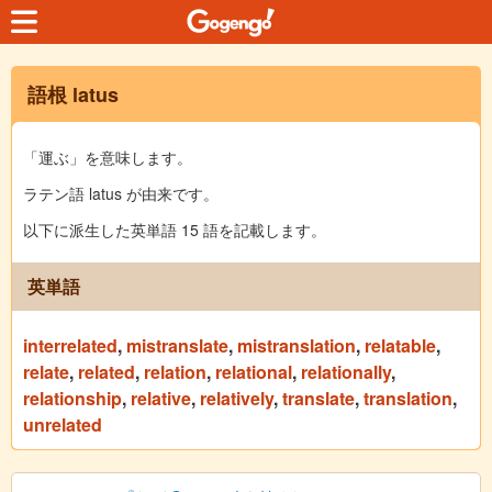
語根 latus
「運ぶ」を意味します。
ラテン語 latus が由来です。
以下に派生した英単語 15 語を記載します。
英単語
interrelated
,
mistranslate
,
mistranslation
,
relatable
,
relate
,
related
,
relation
,
relational
,
relationally
,
relationship
,
relative
,
relatively
,
translate
,
translation
,
unrelated