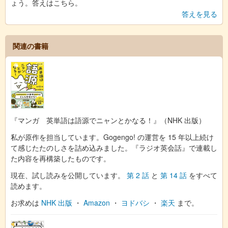
ょう。答えはこちら。
答えを見る
関連の書籍
『マンガ 英単語は語源でニャンとかなる！』（NHK 出版）
私が原作を担当しています。Gogengo! の運営を 15 年以上続け
て感じたたのしさを詰め込みました。『ラジオ英会話』で連載し
た内容を再構築したものです。
現在、試し読みを公開しています。
第 2 話
と
第 14 話
をすべて
読めます。
お求めは
NHK 出版
・
Amazon
・
ヨドバシ
・
楽天
まで。