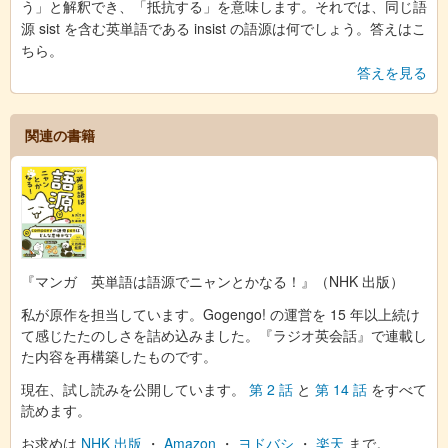
う」と解釈でき、「抵抗する」を意味します。それでは、同じ語
源 sist を含む英単語である insist の語源は何でしょう。答えはこ
ちら。
答えを見る
関連の書籍
『マンガ 英単語は語源でニャンとかなる！』（NHK 出版）
私が原作を担当しています。Gogengo! の運営を 15 年以上続け
て感じたたのしさを詰め込みました。『ラジオ英会話』で連載し
た内容を再構築したものです。
現在、試し読みを公開しています。
第 2 話
と
第 14 話
をすべて
読めます。
お求めは
NHK 出版
・
Amazon
・
ヨドバシ
・
楽天
まで。