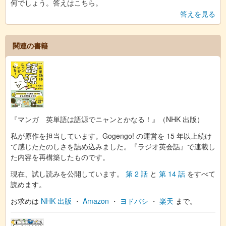
何でしょう。答えはこちら。
答えを見る
関連の書籍
『マンガ 英単語は語源でニャンとかなる！』（NHK 出版）
私が原作を担当しています。Gogengo! の運営を 15 年以上続け
て感じたたのしさを詰め込みました。『ラジオ英会話』で連載し
た内容を再構築したものです。
現在、試し読みを公開しています。
第 2 話
と
第 14 話
をすべて
読めます。
お求めは
NHK 出版
・
Amazon
・
ヨドバシ
・
楽天
まで。