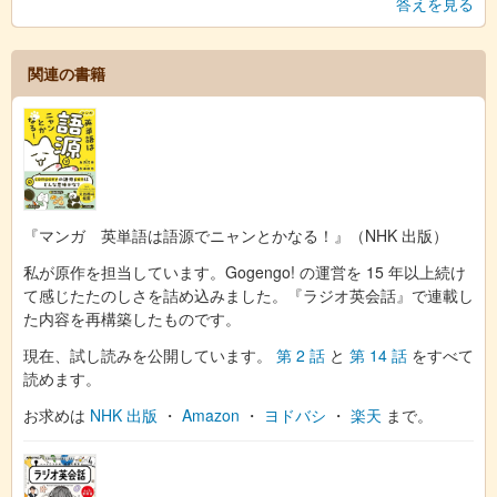
答えを見る
関連の書籍
『マンガ 英単語は語源でニャンとかなる！』（NHK 出版）
私が原作を担当しています。Gogengo! の運営を 15 年以上続け
て感じたたのしさを詰め込みました。『ラジオ英会話』で連載し
た内容を再構築したものです。
現在、試し読みを公開しています。
第 2 話
と
第 14 話
をすべて
読めます。
お求めは
NHK 出版
・
Amazon
・
ヨドバシ
・
楽天
まで。