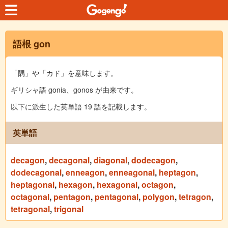
語根 gon
「隅」や「カド」を意味します。
ギリシャ語 gonia、gonos が由来です。
以下に派生した英単語 19 語を記載します。
英単語
decagon
,
decagonal
,
diagonal
,
dodecagon
,
dodecagonal
,
enneagon
,
enneagonal
,
heptagon
,
heptagonal
,
hexagon
,
hexagonal
,
octagon
,
octagonal
,
pentagon
,
pentagonal
,
polygon
,
tetragon
,
tetragonal
,
trigonal