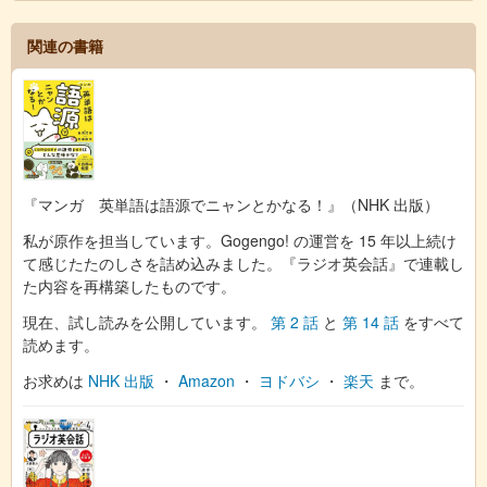
関連の書籍
『マンガ 英単語は語源でニャンとかなる！』（NHK 出版）
私が原作を担当しています。Gogengo! の運営を 15 年以上続け
て感じたたのしさを詰め込みました。『ラジオ英会話』で連載し
た内容を再構築したものです。
現在、試し読みを公開しています。
第 2 話
と
第 14 話
をすべて
読めます。
お求めは
NHK 出版
・
Amazon
・
ヨドバシ
・
楽天
まで。