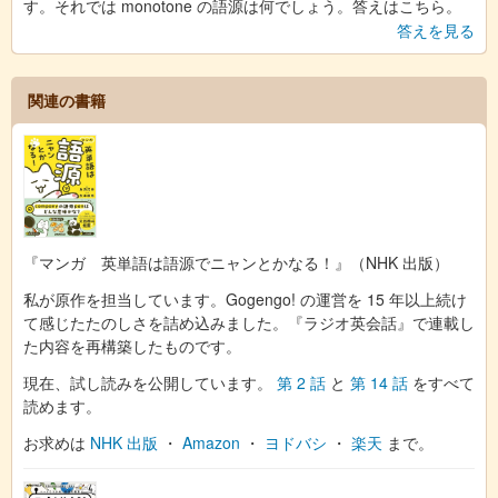
す。それでは monotone の語源は何でしょう。答えはこちら。
答えを見る
関連の書籍
『マンガ 英単語は語源でニャンとかなる！』（NHK 出版）
私が原作を担当しています。Gogengo! の運営を 15 年以上続け
て感じたたのしさを詰め込みました。『ラジオ英会話』で連載し
た内容を再構築したものです。
現在、試し読みを公開しています。
第 2 話
と
第 14 話
をすべて
読めます。
お求めは
NHK 出版
・
Amazon
・
ヨドバシ
・
楽天
まで。