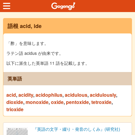
語根 acid, ide
「酢」を意味します。
ラテン語 acidus が由来です。
以下に派生した英単語 11 語を記載します。
英単語
acid
,
acidity
,
acidophilus
,
acidulous
,
acidulously
,
dioxide
,
monoxide
,
oxide
,
pentoxide
,
tetroxide
,
trioxide
『英語の文字・綴り・発音のしくみ』(研究社)