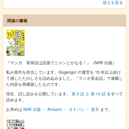
答えを見る
関連の書籍
『マンガ 英単語は語源でニャンとかなる！』（NHK 出版）
私が原作を担当しています。Gogengo! の運営を 15 年以上続け
て感じたたのしさを詰め込みました。『ラジオ英会話』で連載し
た内容を再構築したものです。
現在、試し読みを公開しています。
第 2 話
と
第 14 話
をすべて
読めます。
お求めは
NHK 出版
・
Amazon
・
ヨドバシ
・
楽天
まで。