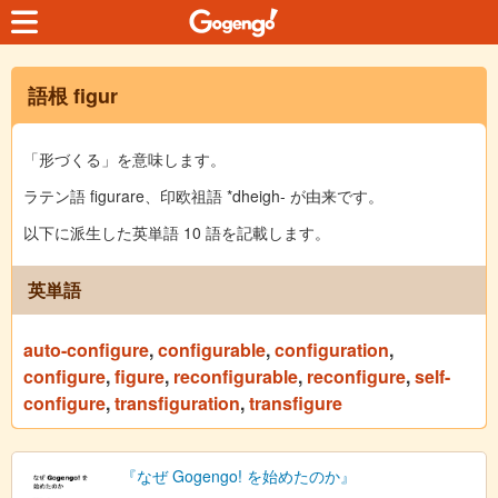
語根 figur
「形づくる」を意味します。
ラテン語 figurare、印欧祖語 *dheigh- が由来です。
以下に派生した英単語 10 語を記載します。
英単語
auto-configure
,
configurable
,
configuration
,
configure
,
figure
,
reconfigurable
,
reconfigure
,
self-
configure
,
transfiguration
,
transfigure
『なぜ Gogengo! を始めたのか』