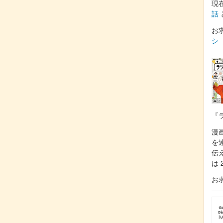
現
話
お
シ
『
漫
を
伝
は 
お