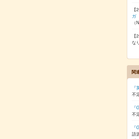
【2
ガ
（
【2
な
関
『
不
『G
不
『G
語源