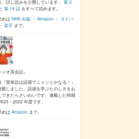
在、試し読みを公開しています。
第 2
と
第 14 話
をすべて読めます。
求めは
NHK 出版
・
Amazon
・
ヨドバ
・
楽天
まで。
ラジオ英会話』
画『英単語は語源でニャンとかなる！』
連載しました。語源を学ぶたのしさをお
えできたらさいわいです。連載した時期
2023・2022 年度です。
求めは
Amazon
まで。