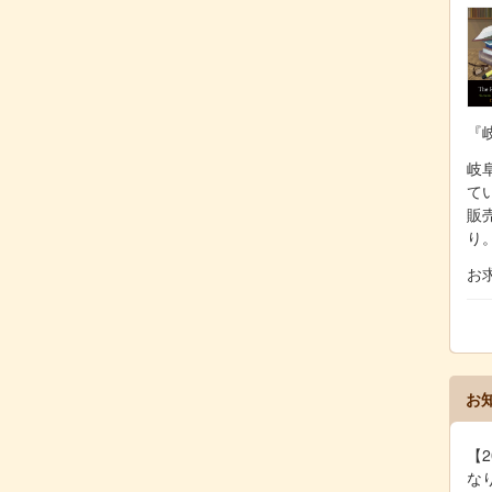
『
岐阜
て
販
り
お
お
【2
な