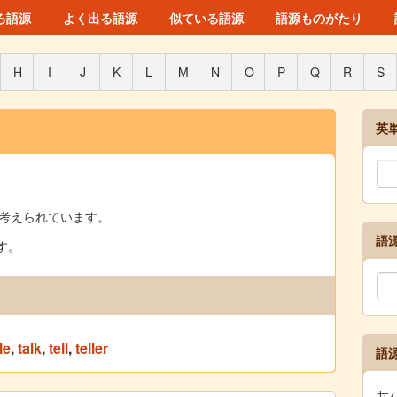
ろ語源
よく出る語源
似ている語源
語源ものがたり
H
I
J
K
L
M
N
O
P
Q
R
S
英
来だと考えられています。
語
す。
le
,
talk
,
tell
,
teller
語
サバ