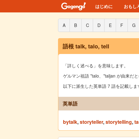
はじめに
おもし
A
B
C
D
E
F
G
語根 talk, talo, tell
「詳しく述べる」を意味します。
ゲルマン祖語 *talo、*taljan が由
以下に派生した英単語 7 語を記載しま
英単語
bytalk
,
storyteller
,
storytelling
,
ta