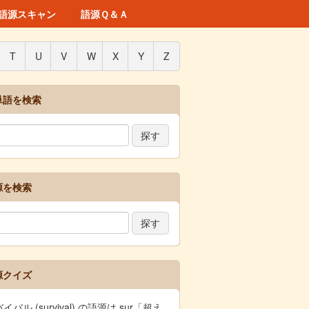
語源スキャン
語源Ｑ＆Ａ
T
U
V
W
X
Y
Z
単語を検索
源を検索
源クイズ
イバル (survival) の語源は sur「超え