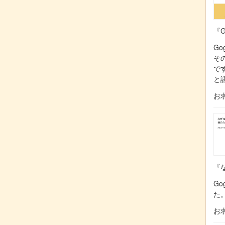
『G
Go
そ
で
と
お
『な
Go
た
お