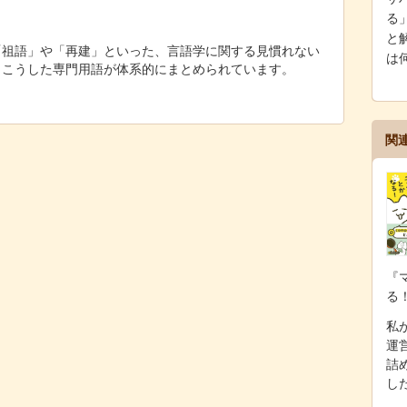
る
と解
「祖語」や「再建」といった、言語学に関する見慣れない
は
。こうした専門用語が体系的にまとめられています。
関
『
る
私が
運
詰
し