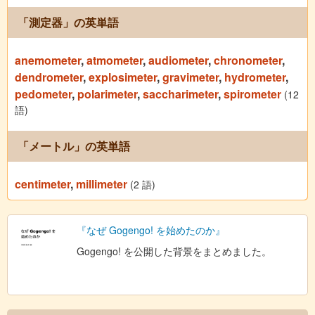
「測定器」の英単語
anemometer
,
atmometer
,
audiometer
,
chronometer
,
dendrometer
,
explosimeter
,
gravimeter
,
hydrometer
,
pedometer
,
polarimeter
,
saccharimeter
,
spirometer
(12
語)
「メートル」の英単語
centimeter
,
millimeter
(2 語)
『なぜ Gogengo! を始めたのか』
Gogengo! を公開した背景をまとめました。