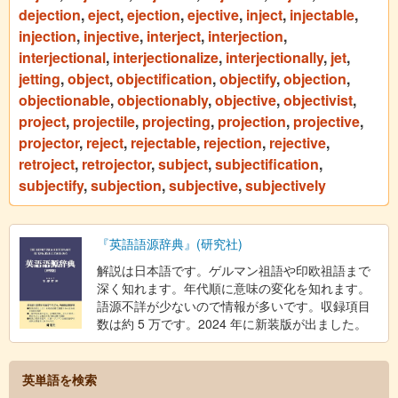
dejection
,
eject
,
ejection
,
ejective
,
inject
,
injectable
,
injection
,
injective
,
interject
,
interjection
,
interjectional
,
interjectionalize
,
interjectionally
,
jet
,
jetting
,
object
,
objectification
,
objectify
,
objection
,
objectionable
,
objectionably
,
objective
,
objectivist
,
project
,
projectile
,
projecting
,
projection
,
projective
,
projector
,
reject
,
rejectable
,
rejection
,
rejective
,
retroject
,
retrojector
,
subject
,
subjectification
,
subjectify
,
subjection
,
subjective
,
subjectively
『英語語源辞典』(研究社)
解説は日本語です。ゲルマン祖語や印欧祖語まで
深く知れます。年代順に意味の変化を知れます。
語源不詳が少ないので情報が多いです。収録項目
数は約 5 万です。2024 年に新装版が出ました。
英単語を検索