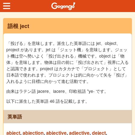
語根 ject
「投げる」を意味します。派生した英単語には jet、object、
project があります。jet は「ジェット機」を意味します。ジェッ
ト機は空へ勢いよく「投げ出される」機械です。object は「物
体」を意味します。物体は目の前に「投げ出されて」視界に入る
と認識できます。project はカタカナで「プロジェクト」として
日本語で使われます。プロジェクトは的に向かって矢を「投げ」
入れるように目標に向かって進む活動です。
由来はラテン語 jacere、iacere、印欧祖語 *ye- です。
以下に派生した英単語 46 語を記載します。
英単語
abject
,
abjection
,
abjective
,
adjective
,
deject
,