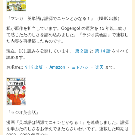
『マンガ 英単語は語源でニャンとかなる！』（NHK 出版）
私が原作を担当しています。Gogengo! の運営を 15 年以上続け
て感じたたのしさを詰め込みました。『ラジオ英会話』で連載し
た内容を再構築したものです。
現在、試し読みを公開しています。
第 2 話
と
第 14 話
をすべて
読めます。
お求めは
NHK 出版
・
Amazon
・
ヨドバシ
・
楽天
まで。
『ラジオ英会話』
漫画『英単語は語源でニャンとかなる！』を連載しました。語源
を学ぶたのしさをお伝えできたらさいわいです。連載した時期は
2023・2022 年度です。