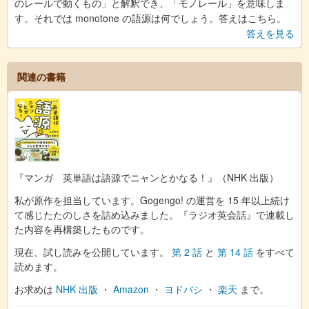
のレールで動くもの」と解釈でき、「モノレール」を意味しま
す。それでは monotone の語源は何でしょう。答えはこちら。
答えを見る
関連の書籍
『マンガ 英単語は語源でニャンとかなる！』（NHK 出版）
私が原作を担当しています。Gogengo! の運営を 15 年以上続け
て感じたたのしさを詰め込みました。『ラジオ英会話』で連載し
た内容を再構築したものです。
現在、試し読みを公開しています。
第 2 話
と
第 14 話
をすべて
読めます。
お求めは
NHK 出版
・
Amazon
・
ヨドバシ
・
楽天
まで。