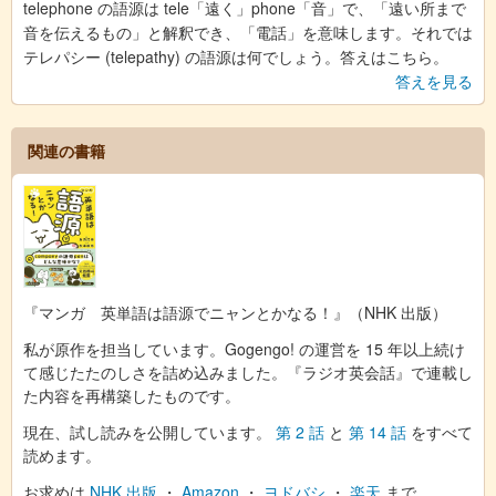
telephone の語源は tele「遠く」phone「音」で、「遠い所まで
音を伝えるもの」と解釈でき、「電話」を意味します。それでは
テレパシー (telepathy) の語源は何でしょう。答えはこちら。
答えを見る
関連の書籍
『マンガ 英単語は語源でニャンとかなる！』（NHK 出版）
私が原作を担当しています。Gogengo! の運営を 15 年以上続け
て感じたたのしさを詰め込みました。『ラジオ英会話』で連載し
た内容を再構築したものです。
現在、試し読みを公開しています。
第 2 話
と
第 14 話
をすべて
読めます。
お求めは
NHK 出版
・
Amazon
・
ヨドバシ
・
楽天
まで。