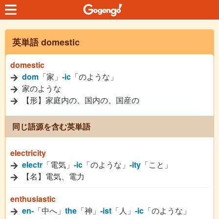
英単語 domestic
domestic
dom
「家」
-ic
「のような」
家のような
【形】家庭内の、国内の、国産の
同じ語源を含む英単語
electricity
electr
「電気」
-ic
「のような」
-ity
「こと」
【名】電気、電力
enthusiastic
en-
「中へ」
the
「神」
-ist
「人」
-ic
「のような」