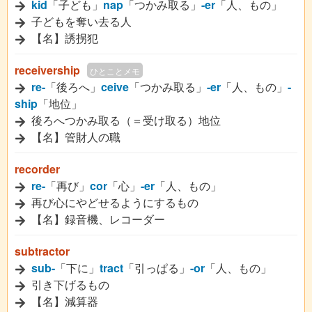
kid
「子ども」
nap
「つかみ取る」
-er
「人、もの」
子どもを奪い去る人
【名】誘拐犯
receivership
ひとことメモ
re-
「後ろへ」
ceive
「つかみ取る」
-er
「人、もの」
-
ship
「地位」
後ろへつかみ取る（＝受け取る）地位
【名】管財人の職
recorder
re-
「再び」
cor
「心」
-er
「人、もの」
再び心にやどせるようにするもの
【名】録音機、レコーダー
subtractor
sub-
「下に」
tract
「引っぱる」
-or
「人、もの」
引き下げるもの
【名】減算器