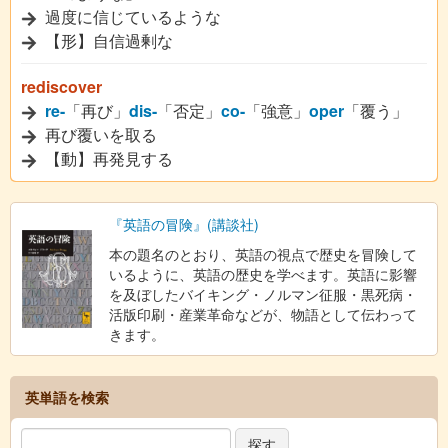
過度に信じているような
【形】自信過剰な
rediscover
re-
「再び」
dis-
「否定」
co-
「強意」
oper
「覆う」
再び覆いを取る
【動】再発見する
『英語の冒険』(講談社)
本の題名のとおり、英語の視点で歴史を冒険して
いるように、英語の歴史を学べます。英語に影響
を及ぼしたバイキング・ノルマン征服・黒死病・
活版印刷・産業革命などが、物語として伝わって
きます。
英単語を検索