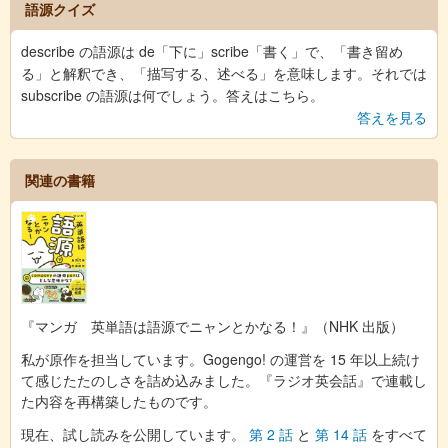
語源クイズ
describe の語源は de「下に」scribe「書く」で、「書き留め
る」と解釈でき、「描写する、述べる」を意味します。それでは
subscribe の語源は何でしょう。答えはこちら。
答えを見る
関連の書籍
『マンガ 英単語は語源でニャンとかなる！』（NHK 出版）
私が原作を担当しています。Gogengo! の運営を 15 年以上続け
て感じたたのしさを詰め込みました。『ラジオ英会話』で連載し
た内容を再構築したものです。
現在、試し読みを公開しています。
第 2 話
と
第 14 話
をすべて