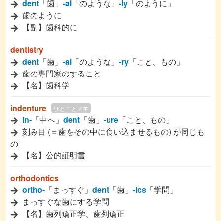
dent
「歯」
-al
「のような」
-ly
「のように」
歯のように
【副】歯科的に
dentistry
dent
「歯」
-al
「のような」
-ry
「こと、もの」
歯の専門家のすること
【名】歯科学
indenture
ひとことメモ
in-
「中へ」
dent
「歯」
-ure
「こと、もの」
刻み目 (＝歯をその中に食い込ませるもの) が同じも
の
【名】公的証明書
orthodontics
ortho-
「まっすぐ」
dent
「歯」
-ics
「学問」
まっすぐな歯にする学問
【名】歯列矯正学、歯列矯正