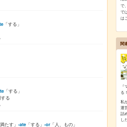
で
では
は
te
「する」
る
関
『
te
「する」
る
明する
私が
る
運
詰
し
満たす」
-ate
「する」
-or
「人、もの」