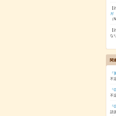
【2
ガ
（
【2
な
関
『
不
『G
不
『G
語源