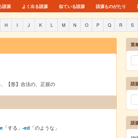
ろ語源
よく出る語源
似ている語源
語源ものがたり
H
I
J
K
L
M
N
O
P
Q
R
S
英
る、【形】合法の、正規の
語
語
te
「する」
-ed
「のような」
re