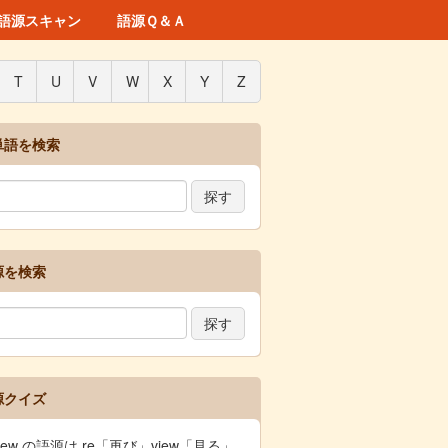
語源スキャン
語源Ｑ＆Ａ
T
U
V
W
X
Y
Z
単語を検索
源を検索
源クイズ
view の語源は re「再び」view「見る」