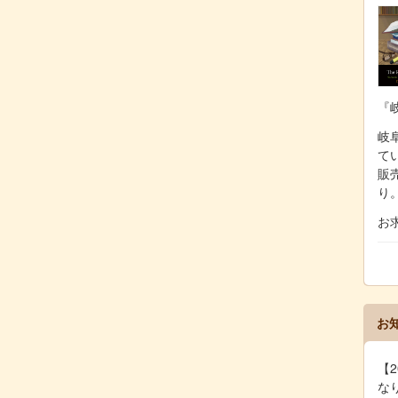
『
岐阜
て
販
り
お
お
【2
な