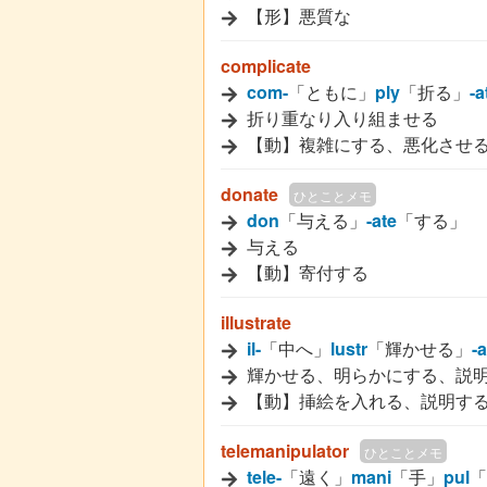
【形】悪質な
complicate
com-
「ともに」
ply
「折る」
-a
折り重なり入り組ませる
【動】複雑にする、悪化させ
donate
ひとことメモ
don
「与える」
-ate
「する」
与える
【動】寄付する
illustrate
il-
「中へ」
lustr
「輝かせる」
-a
輝かせる、明らかにする、説
【動】挿絵を入れる、説明す
telemanipulator
ひとことメモ
tele-
「遠く」
mani
「手」
pul
「