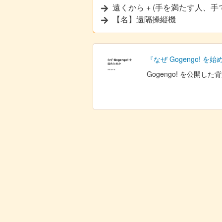
遠くから + (手を満たす人、手
【名】遠隔操縦機
『なぜ Gogengo! を
Gogengo! を公開し