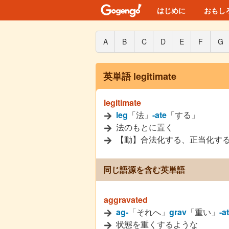
はじめに
おもし
A
B
C
D
E
F
G
英単語 legitimate
legitimate
leg
「法」
-ate
「する」
法のもとに置く
【動】合法化する、正当化す
同じ語源を含む英単語
aggravated
ag-
「それへ」
grav
「重い」
-a
状態を重くするような