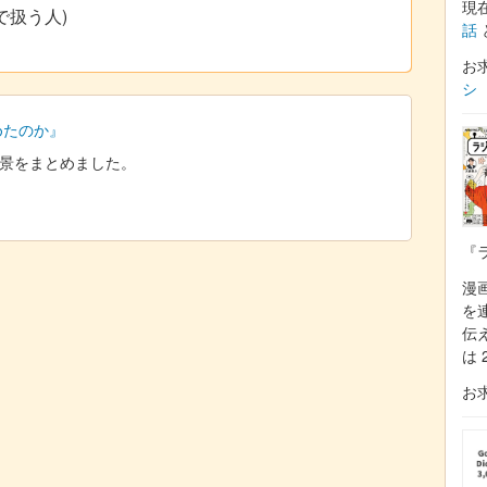
現
で扱う人)
話
お
シ
始めたのか』
た背景をまとめました。
『
漫
を
伝
は 
お