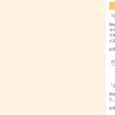
『G
Go
そ
で
と
お
『な
Go
た
お