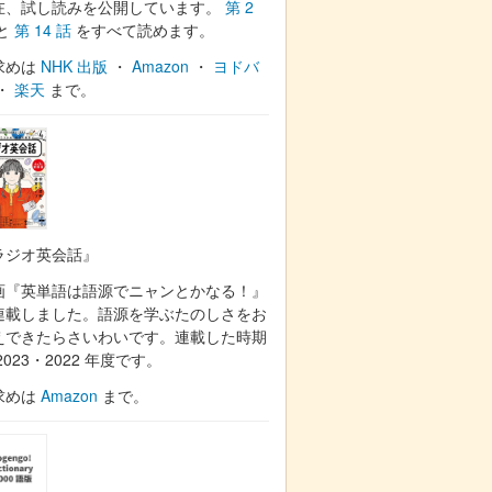
在、試し読みを公開しています。
第 2
と
第 14 話
をすべて読めます。
求めは
NHK 出版
・
Amazon
・
ヨドバ
・
楽天
まで。
ラジオ英会話』
画『英単語は語源でニャンとかなる！』
連載しました。語源を学ぶたのしさをお
えできたらさいわいです。連載した時期
2023・2022 年度です。
求めは
Amazon
まで。