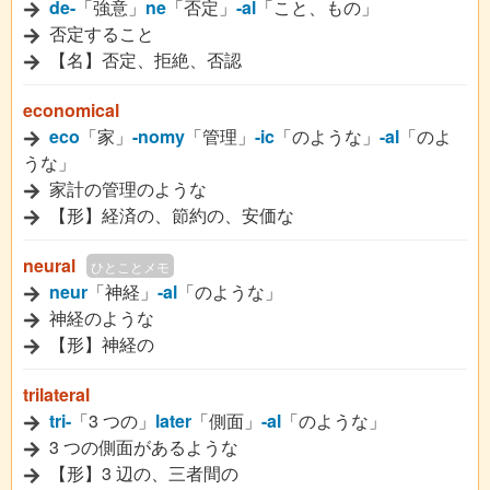
de-
「強意」
ne
「否定」
-al
「こと、もの」
否定すること
【名】否定、拒絶、否認
economical
eco
「家」
-nomy
「管理」
-ic
「のような」
-al
「のよ
うな」
家計の管理のような
【形】経済の、節約の、安価な
neural
ひとことメモ
neur
「神経」
-al
「のような」
神経のような
【形】神経の
trilateral
tri-
「3 つの」
later
「側面」
-al
「のような」
3 つの側面があるような
【形】3 辺の、三者間の