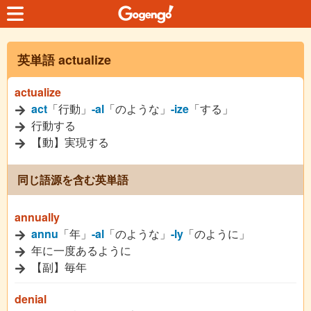
英単語 actualize
actualize
act
「行動」
-al
「のような」
-ize
「する」
行動する
【動】実現する
同じ語源を含む英単語
annually
annu
「年」
-al
「のような」
-ly
「のように」
年に一度あるように
【副】毎年
denial