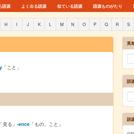
ろ語源
よく出る語源
似ている語源
語源ものがたり
H
I
J
K
L
M
N
O
P
Q
R
S
英
ty
「こと」
語
語
「見る」
-ence
「もの、こと」
cu