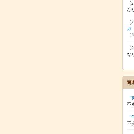
【2
な
【2
ガ
（
【2
な
関
『
不
『G
不