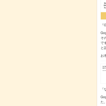
『G
Go
そ
で
と
お
『な
Go
た