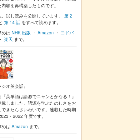
た内容を再構築したものです。
在、試し読みを公開しています。
第 2
と
第 14 話
をすべて読めます。
求めは
NHK 出版
・
Amazon
・
ヨドバ
・
楽天
まで。
ラジオ英会話』
画『英単語は語源でニャンとかなる！』
連載しました。語源を学ぶたのしさをお
えできたらさいわいです。連載した時期
2023・2022 年度です。
求めは
Amazon
まで。