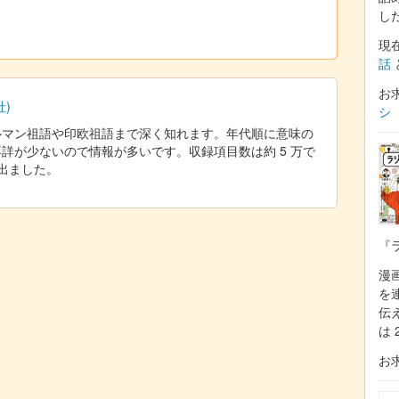
し
現
話
お
)
シ
ルマン祖語や印欧祖語まで深く知れます。年代順に意味の
詳が少ないので情報が多いです。収録項目数は約 5 万で
が出ました。
『
漫
を
伝
は 
お