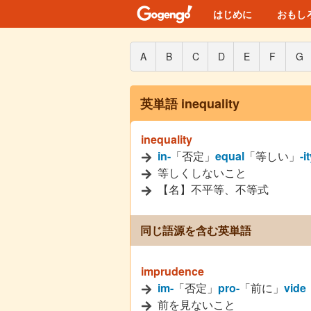
はじめに
おもし
A
B
C
D
E
F
G
英単語 inequality
inequality
in-
「否定」
equal
「等しい」
-i
等しくしないこと
【名】不平等、不等式
同じ語源を含む英単語
imprudence
im-
「否定」
pro-
「前に」
vide
前を見ないこと