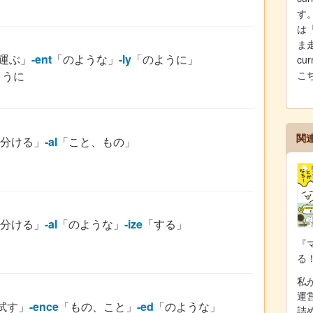
す。
は
ま
運ぶ」
-ent
「のような」
-ly
「のように」
cu
ように
こ
関
分ける」
-al
「こと、もの」
分ける」
-al
「のような」
-ize
「する」
『
る
私が
運
試す」
-ence
「もの、こと」
-ed
「のような」
詰