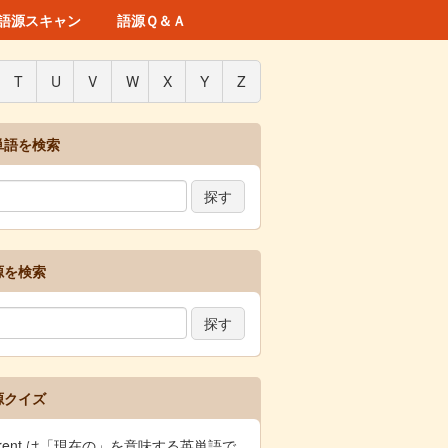
語源スキャン
語源Ｑ＆Ａ
T
U
V
W
X
Y
Z
単語を検索
源を検索
源クイズ
rrent は「現在の」を意味する英単語で