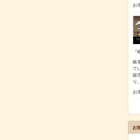
お
『
岐阜
て
販
り
お
お