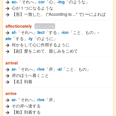
ac-
「それへ」
cor
「心」
-ing
「のような」
心が 1 つになるような
【形】一致した、 ("According to ..." で) 〜によれば
affectionately
ひとことメモ
af-
「それへ」
fect
「する」
-ion
「こと、もの」
-
ate
「する」
-ly
「のように」
何かをして心に作用するように
【副】愛をこめて、親しみをこめて
arrival
ar-
「それへ」
rive
「岸」
-al
「こと、もの」
岸のほうへ着くこと
【名】到着
arrive
ar-
「それへ」
rive
「岸」
その岸へ達する
【動】到着する