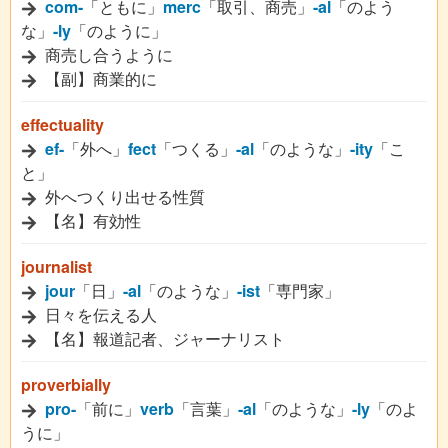
com-
「ともに」
merc
「取引、商売」
-al
「のよう
な」
-ly
「のように」
商売し合うように
【副】商業的に
effectuality
ef-
「外へ」
fect
「つくる」
-al
「のような」
-ity
「こ
と」
外へつくり出せる性質
【名】有効性
journalist
jour
「日」
-al
「のような」
-ist
「専門家」
日々を伝える人
【名】報道記者、ジャーナリスト
proverbially
pro-
「前に」
verb
「言葉」
-al
「のような」
-ly
「のよ
うに」