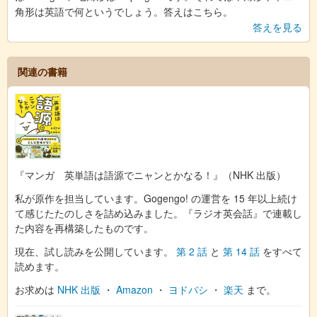
角形は英語で何というでしょう。答えはこちら。
答えを見る
関連の書籍
『マンガ 英単語は語源でニャンとかなる！』（NHK 出版）
私が原作を担当しています。Gogengo! の運営を 15 年以上続け
て感じたたのしさを詰め込みました。『ラジオ英会話』で連載し
た内容を再構築したものです。
現在、試し読みを公開しています。
第 2 話
と
第 14 話
をすべて
読めます。
お求めは
NHK 出版
・
Amazon
・
ヨドバシ
・
楽天
まで。