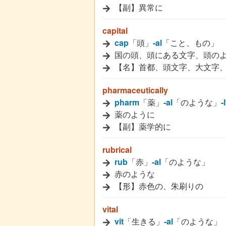
【副】異常に
capital
cap
「頭」
-al
「こと、もの」
国の頭、頭にある文字、頭の
【名】首都、頭文字、大文字
pharmaceutically
pharm
「薬」
-al
「のような」
-
薬のように
【副】薬学的に
rubrical
rub
「赤」
-al
「のような」
赤のような
【形】赤色の、朱刷りの
vital
vit
「生きる」
-al
「のような」