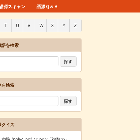
語源スキャン
語源Ｑ＆Ａ
T
U
V
W
X
Y
Z
単語を検索
源を検索
源クイズ
病院 (polyclinic) は poly「複数の」