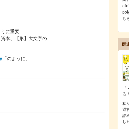
cl
po
ち
ように重要
、資本、【形】大文字の
関
ly
「のように」
『
る
私が
運
詰
し