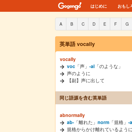
はじめに
おもし
A
B
C
D
E
F
G
英単語 vocally
vocally
voc
「声」
-al
「のような」
声のように
【副】声に出して
同じ語源を含む英単語
abnormally
ab-
「離れた」
norm
「規格」
-a
規格からかけ離れているよう