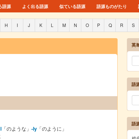
ろ語源
よく出る語源
似ている語源
語源ものがたり
H
I
J
K
L
M
N
O
P
Q
R
S
英
語
語
l
「のような」
-ly
「のように」
に
総合