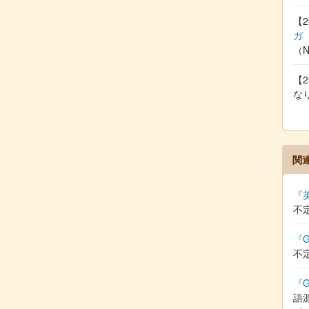
【2
ガ
（
【2
な
関
『
不
『G
不
『G
語源