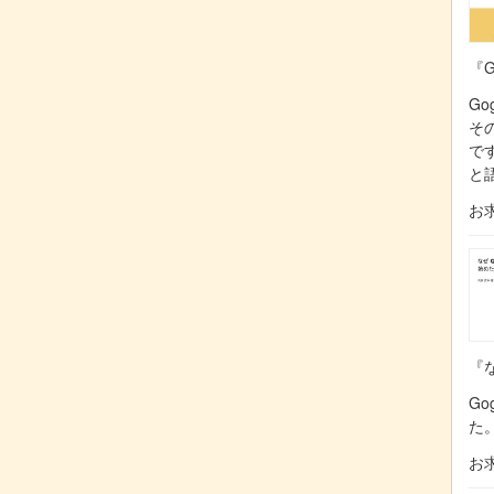
『G
Go
そ
で
と
お
『な
Go
た
お