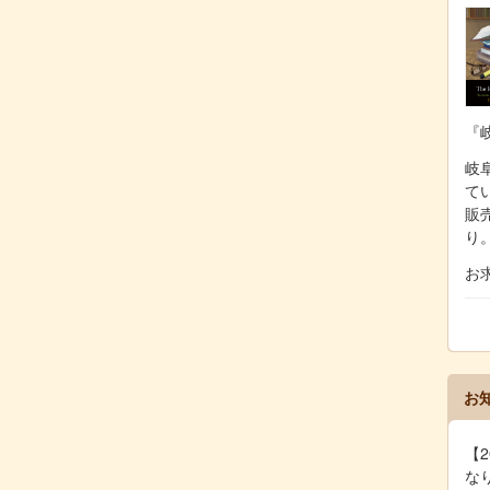
『
岐阜
て
販
り
お
お
【2
な