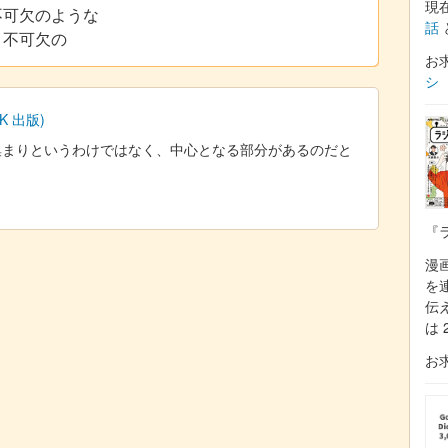
現
不可欠のような
話
、不可欠の
お
シ
 出版)
集まりというわけではなく、中心となる部分があるのだと
『
漫
を
伝
は 
お