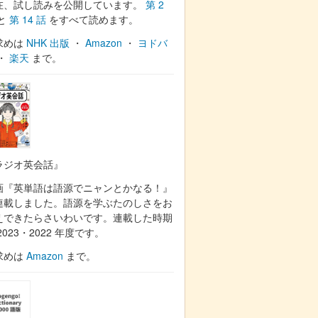
在、試し読みを公開しています。
第 2
と
第 14 話
をすべて読めます。
求めは
NHK 出版
・
Amazon
・
ヨドバ
・
楽天
まで。
ラジオ英会話』
画『英単語は語源でニャンとかなる！』
連載しました。語源を学ぶたのしさをお
えできたらさいわいです。連載した時期
2023・2022 年度です。
求めは
Amazon
まで。