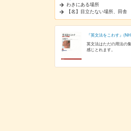
わきにある場所
【名】目立たない場所、田舎
『英文法をこわす』(NHK
英文法はただの用法の
感じとれます。