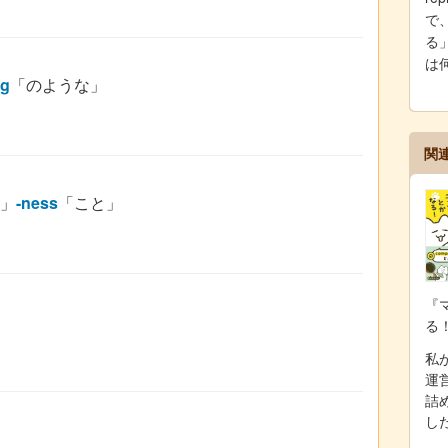
で
る」
は
ng
「のような」
関
つ」
-ness
「こと」
『
る
私が
運
詰
し