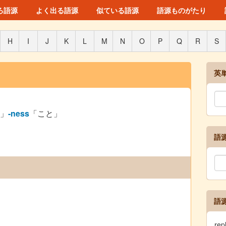
ろ語源
よく出る語源
似ている語源
語源ものがたり
H
I
J
K
L
M
N
O
P
Q
R
S
英
つ」
-ness
「こと」
語
語
」
re