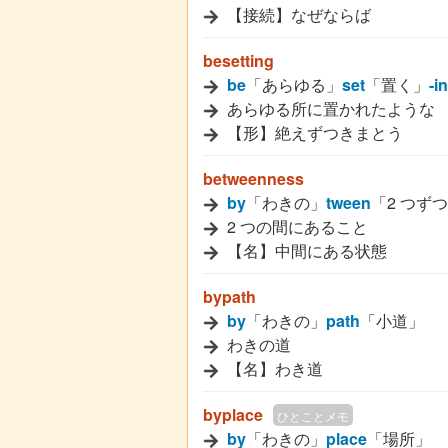
【接続】なぜならば
besetting
be
「あらゆる」
set
「置く」
-i
あらゆる所に置かれたような
【形】絶えずつきまとう
betweenness
by
「わきの」
tween
「2 つず
2 つの間にあること
【名】中間にある状態
bypath
by
「わきの」
path
「小道」
わきの道
【名】わき道
byplace
ひとことメモ
by
「わきの」
place
「場所」