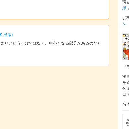
現
話
お
シ
 出版)
集まりというわけではなく、中心となる部分があるのだと
『
漫
を
伝
は 
お