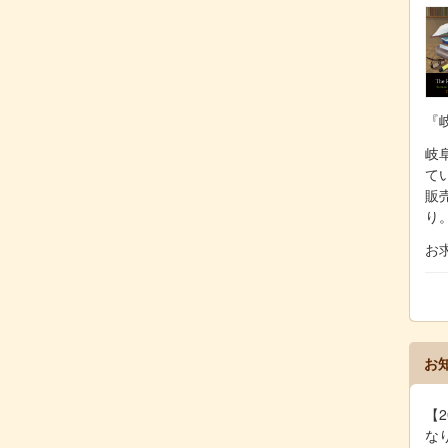
『
岐阜
て
販
り
お
お
【2
な