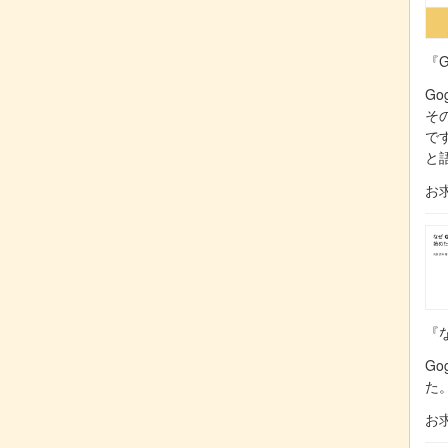
『G
Go
そ
で
と
お
『な
Go
た
お