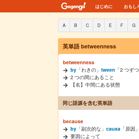
はじめに
おもし
A
B
C
D
E
F
G
英単語 betweenness
betweenness
by
「わきの」
tween
「2 つず
2 つの間にあること
【名】中間にある状態
同じ語源を含む英単語
because
by
「副次的な」
causa
「原因
要因によって