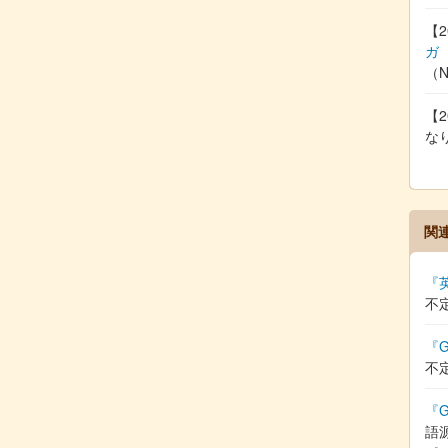
【2
ガ
（
【2
な
関
『
不
『G
不
『G
語源