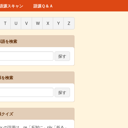
語源スキャン
語源Ｑ＆Ａ
T
U
V
W
X
Y
Z
単語を検索
源を検索
源クイズ
ply の語源は、re「反対に」ply「折る」