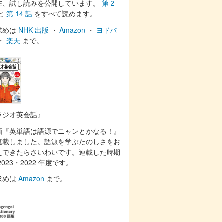
在、試し読みを公開しています。
第 2
と
第 14 話
をすべて読めます。
求めは
NHK 出版
・
Amazon
・
ヨドバ
・
楽天
まで。
ラジオ英会話』
画『英単語は語源でニャンとかなる！』
連載しました。語源を学ぶたのしさをお
えできたらさいわいです。連載した時期
2023・2022 年度です。
求めは
Amazon
まで。