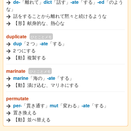
de-
「離れて」
dict
「話す」
-ate
「する」
-ed
「のよう
な」
話をすることから離れて黙々と続けるような
【形】献身的な、熱心な
duplicate
ひとことメモ
dup
「2 つ」
-ate
「する」
2 つにする
【動】複製する
marinate
ひとことメモ
marine
「海の」
-ate
「する」
【動】漬け込む、マリネにする
permutate
per-
「貫き通す」
mut
「変わる」
-ate
「する」
置き換える
【動】並べ替える