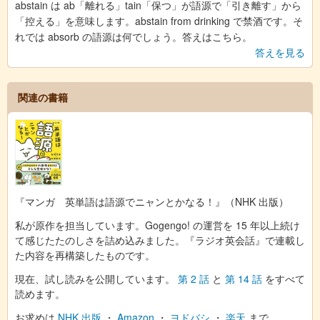
abstain は ab「離れる」tain「保つ」が語源で「引き離す」から
「控える」を意味します。abstain from drinking で禁酒です。そ
れでは absorb の語源は何でしょう。答えはこちら。
答えを見る
関連の書籍
『マンガ 英単語は語源でニャンとかなる！』（NHK 出版）
私が原作を担当しています。Gogengo! の運営を 15 年以上続け
て感じたたのしさを詰め込みました。『ラジオ英会話』で連載し
た内容を再構築したものです。
現在、試し読みを公開しています。
第 2 話
と
第 14 話
をすべて
読めます。
お求めは
NHK 出版
・
Amazon
・
ヨドバシ
・
楽天
まで。