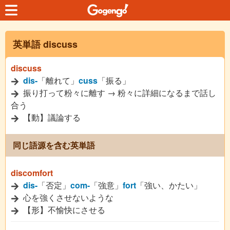
英単語 discuss
discuss
dis-
「離れて」
cuss
「振る」
振り打って粉々に離す → 粉々に詳細になるまで話し
合う
【動】議論する
同じ語源を含む英単語
discomfort
dis-
「否定」
com-
「強意」
fort
「強い、かたい」
心を強くさせないような
【形】不愉快にさせる