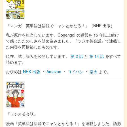
『マンガ 英単語は語源でニャンとかなる！』（NHK 出版）
私が原作を担当しています。Gogengo! の運営を 15 年以上続け
て感じたたのしさを詰め込みました。『ラジオ英会話』で連載し
た内容を再構築したものです。
現在、試し読みを公開しています。
第 2 話
と
第 14 話
をすべて
読めます。
お求めは
NHK 出版
・
Amazon
・
ヨドバシ
・
楽天
まで。
『ラジオ英会話』
漫画『英単語は語源でニャンとかなる！』を連載しました。語源