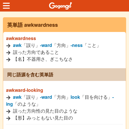
英単語 awkwardness
awkwardness
awk
「誤り」
-ward
「方向」
-ness
「こと」
誤った方向であること
【名】不器用さ、ぎこちなさ
同じ語源を含む英単語
awkward-looking
awk
「誤り」
-ward
「方向」
look
「目を向ける」
-
ing
「のような」
誤った方向性の見た目のような
【形】みっともない見た目の