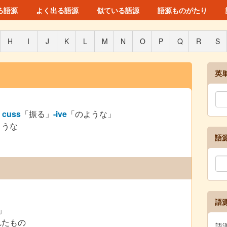
ろ語源
よく出る語源
似ている語源
語源ものがたり
H
I
J
K
L
M
N
O
P
Q
R
S
英
」
cuss
「振る」
-ive
「のような」
ような
語
語
」
れたもの
語