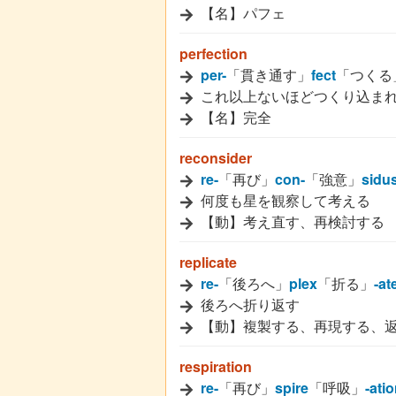
【名】パフェ
perfection
per-
「貫き通す」
fect
「つくる
これ以上ないほどつくり込ま
【名】完全
reconsider
re-
「再び」
con-
「強意」
sidu
何度も星を観察して考える
【動】考え直す、再検討する
replicate
re-
「後ろへ」
plex
「折る」
-at
後ろへ折り返す
【動】複製する、再現する、
respiration
re-
「再び」
spire
「呼吸」
-ati