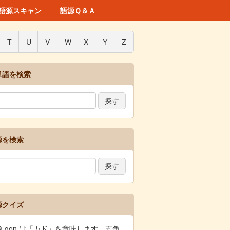
語源スキャン
語源Ｑ＆Ａ
T
U
V
W
X
Y
Z
単語を検索
源を検索
源クイズ
源 gon は「カド」を意味します。五角