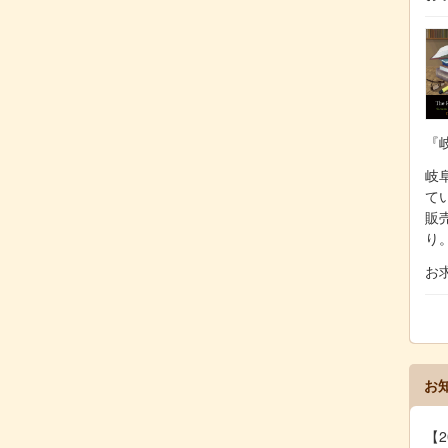
『
岐阜
て
販
り
お
お
【2