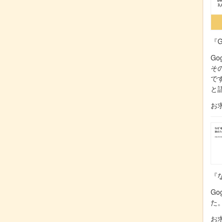
『G
Go
そ
で
と
お
『な
Go
た
お