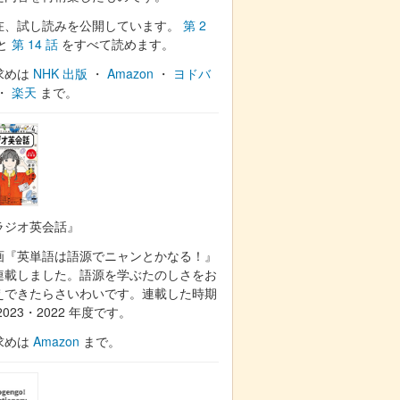
在、試し読みを公開しています。
第 2
と
第 14 話
をすべて読めます。
求めは
NHK 出版
・
Amazon
・
ヨドバ
・
楽天
まで。
ラジオ英会話』
画『英単語は語源でニャンとかなる！』
連載しました。語源を学ぶたのしさをお
えできたらさいわいです。連載した時期
2023・2022 年度です。
求めは
Amazon
まで。