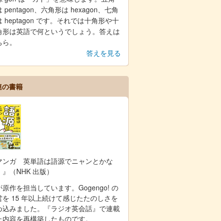
 pentagon、六角形は hexagon、七角
 heptagon です。それでは十角形や十
角形は英語で何というでしょう。答えは
ちら。
答えを見る
連の書籍
マンガ 英単語は語源でニャンとかな
！』（NHK 出版）
原作を担当しています。Gogengo! の
営を 15 年以上続けて感じたたのしさを
め込みました。『ラジオ英会話』で連載
た内容を再構築したものです。