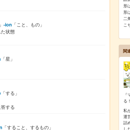
形は
形は
二
」
-ion
「こと、もの」
こ
れた状態
関
s
「星」
e
「する」
『
る
返答する
私が
運
詰
on
「すること、するもの」
し