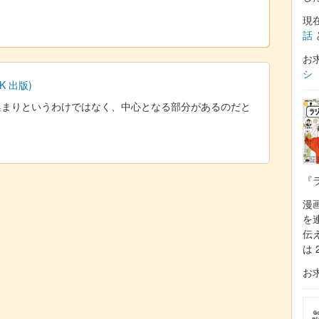
現
話
お
シ
 出版)
集まりというわけではなく、中心となる部分があるのだと
『
漫
を
伝
は 
お