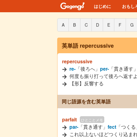
はじめに
おもし
A
B
C
D
E
F
G
英単語 repercussive
repercussive
re-
「後ろへ」
per-
「貫き通す
何度も振り打って後ろへ返す
【形】反響する
同じ語源を含む英単語
parfait
ひとことメモ
par-
「貫き通す」
fect
「つくる
これ以上ないほどつくり込ま