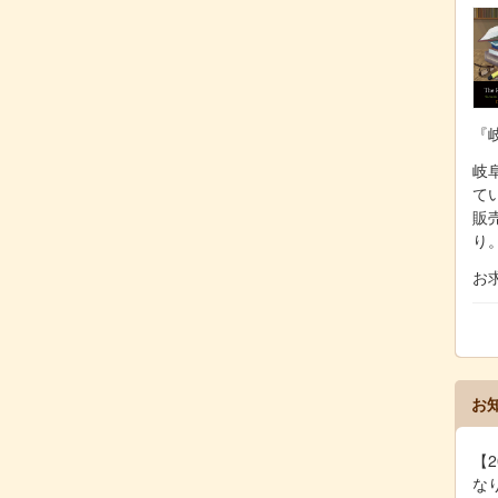
『
岐阜
て
販
り
お
お
【2
な