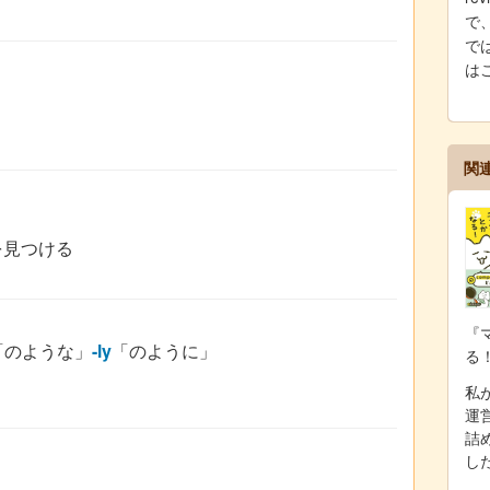
で
では
は
関
を見つける
『
「のような」
-ly
「のように」
る
私が
運
詰
し