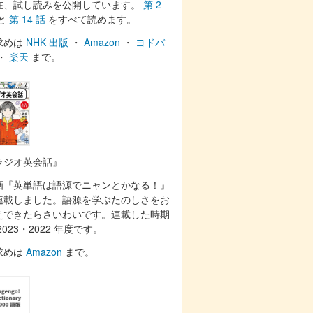
在、試し読みを公開しています。
第 2
と
第 14 話
をすべて読めます。
求めは
NHK 出版
・
Amazon
・
ヨドバ
・
楽天
まで。
ラジオ英会話』
画『英単語は語源でニャンとかなる！』
連載しました。語源を学ぶたのしさをお
えできたらさいわいです。連載した時期
2023・2022 年度です。
求めは
Amazon
まで。