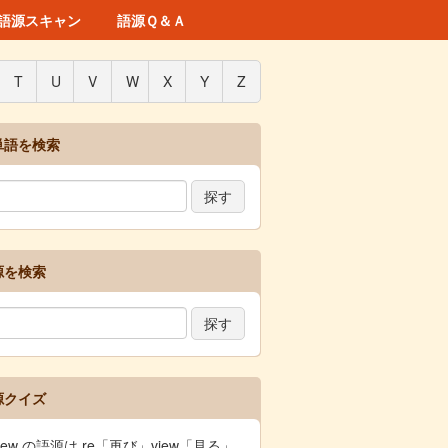
語源スキャン
語源Ｑ＆Ａ
T
U
V
W
X
Y
Z
単語を検索
源を検索
源クイズ
view の語源は re「再び」view「見る」