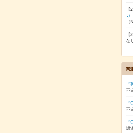
【2
ガ
（
【2
な
関
『
不
『G
不
『G
語源