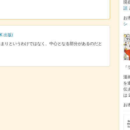
現
話
お
シ
 出版)
集まりというわけではなく、中心となる部分があるのだと
『
漫
を
伝
は 
お