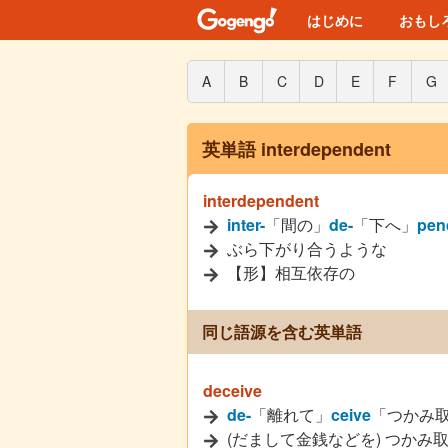
はじめに
おもし
A
B
C
D
E
F
G
英単語 interdependent
interdependent
inter-
「間の」
de-
「下へ」
pen
ぶら下がり合うような
【形】相互依存の
同じ語源を含む英単語
deceive
de-
「離れて」
ceive
「つかみ
(だまして金銭などを) つかみ