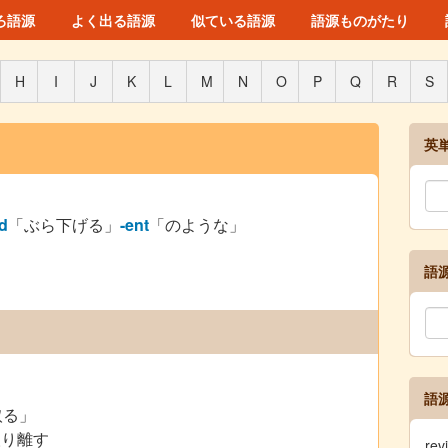
ろ語源
よく出る語源
似ている語源
語源ものがたり
H
I
J
K
L
M
N
O
P
Q
R
S
英
d
「ぶら下げる」
-ent
「のような」
語
語
取る」
取り離す
re