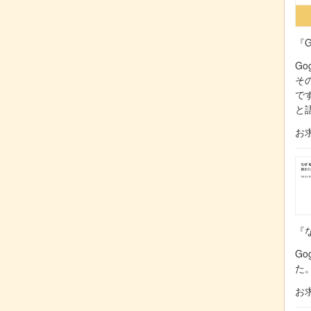
『G
Go
そ
で
と
お
『な
Go
た
お