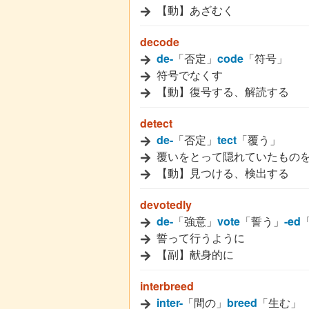
【動】あざむく
decode
de-
「否定」
code
「符号」
符号でなくす
【動】復号する、解読する
detect
de-
「否定」
tect
「覆う」
覆いをとって隠れていたもの
【動】見つける、検出する
devotedly
de-
「強意」
vote
「誓う」
-ed
誓って行うように
【副】献身的に
interbreed
inter-
「間の」
breed
「生む」