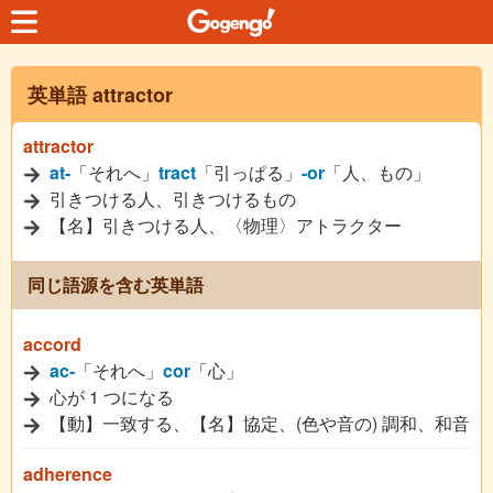
英単語 attractor
attractor
at-
「それへ」
tract
「引っぱる」
-or
「人、もの」
引きつける人、引きつけるもの
【名】引きつける人、〈物理〉アトラクター
同じ語源を含む英単語
accord
ac-
「それへ」
cor
「心」
心が 1 つになる
【動】一致する、【名】協定、(色や音の) 調和、和音
adherence