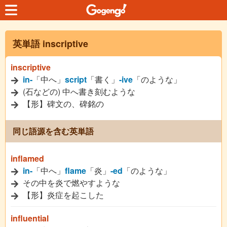
英単語 inscriptive
inscriptive
in-
「中へ」
script
「書く」
-ive
「のような」
(石などの) 中へ書き刻むような
【形】碑文の、碑銘の
同じ語源を含む英単語
inflamed
in-
「中へ」
flame
「炎」
-ed
「のような」
その中を炎で燃やすような
【形】炎症を起こした
influential