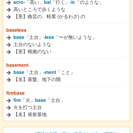
acro-
「高い」
bai
「行く」
-ic
「のような」
高いところで歩くような
【形】曲芸の、軽業 (かるわざ) の
baseless
base
「土台」
-less
「〜が無いような」
土台のないような
【形】根拠のない
basement
base
「土台」
-ment
「こと」
【名】基盤、地下の階
firebase
fire
「火」
base
「土台」
火を打つ土台
【名】発射基地