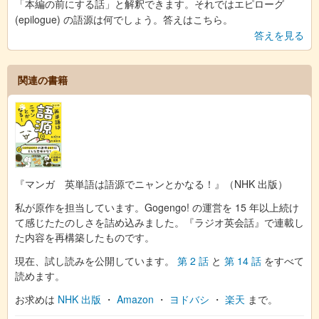
「本編の前にする話」と解釈できます。それではエピローグ
(epilogue) の語源は何でしょう。答えはこちら。
答えを見る
関連の書籍
『マンガ 英単語は語源でニャンとかなる！』（NHK 出版）
私が原作を担当しています。Gogengo! の運営を 15 年以上続け
て感じたたのしさを詰め込みました。『ラジオ英会話』で連載し
た内容を再構築したものです。
現在、試し読みを公開しています。
第 2 話
と
第 14 話
をすべて
読めます。
お求めは
NHK 出版
・
Amazon
・
ヨドバシ
・
楽天
まで。