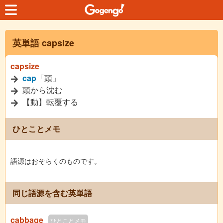
英単語 capsize
capsize
cap
「頭」
頭から沈む
【動】転覆する
ひとことメモ
語源はおそらくのものです。
同じ語源を含む英単語
cabbage
ひとことメモ