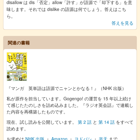
disallow は dis「否定」allow「許す」が語源で「却下する」を意
味します。それでは dislike の語源は何でしょう。答えはこち
ら。
答えを見る
関連の書籍
『マンガ 英単語は語源でニャンとかなる！』（NHK 出版）
私が原作を担当しています。Gogengo! の運営を 15 年以上続け
て感じたたのしさを詰め込みました。『ラジオ英会話』で連載し
た内容を再構築したものです。
現在、試し読みを公開しています。
第 2 話
と
第 14 話
をすべて
読めます。
お求めは
NHK 出版
・
Amazon
・
ヨドバシ
・
楽天
まで。