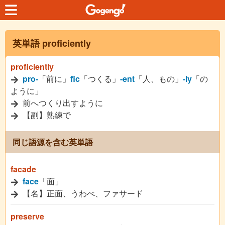
英単語 proficiently
proficiently
pro-
「前に」
fic
「つくる」
-ent
「人、もの」
-ly
「の
ように」
前へつくり出すように
【副】熟練で
同じ語源を含む英単語
facade
face
「面」
【名】正面、うわべ、ファサード
preserve