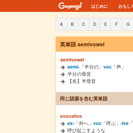
はじめに
おもし
A
B
C
D
E
F
G
英単語 semivowel
semivowel
semi-
「半分の」
voc
「声」
半分の母音
【名】半母音
同じ語源を含む英単語
evocative
ex-
「外へ」
voc
「呼ぶ」
-ive
呼び起こすような