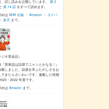
在、試し読みを公開しています。
第 2
と
第 14 話
をすべて読めます。
求めは
NHK 出版
・
Amazon
・
ヨドバ
・
楽天
まで。
ラジオ英会話』
画『英単語は語源でニャンとかなる！』
連載しました。語源を学ぶたのしさをお
えできたらさいわいです。連載した時期
2023・2022 年度です。
求めは
Amazon
まで。