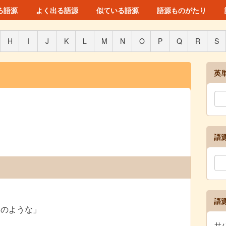
ろ語源
よく出る語源
似ている語源
語源ものがたり
H
I
J
K
L
M
N
O
P
Q
R
S
英
語
語
「のような」
サバ