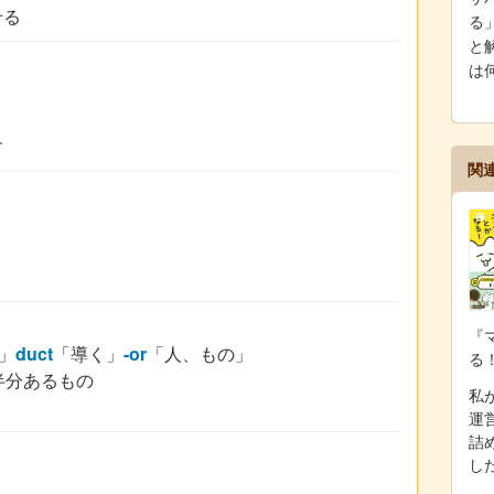
せる
る
と解
は
す
関
『
」
duct
「導く」
-or
「人、もの」
る
が半分あるもの
私が
運
詰
し