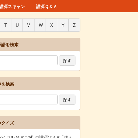
語源スキャン
語源Ｑ＆Ａ
T
U
V
W
X
Y
Z
単語を検索
源を検索
源クイズ
イバル (survival) の語源は sur「超え