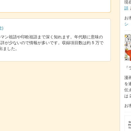
現
話
お
シ
)
ルマン祖語や印欧祖語まで深く知れます。年代順に意味の
詳が少ないので情報が多いです。収録項目数は約 5 万で
が出ました。
『
漫
を
伝
は 
お