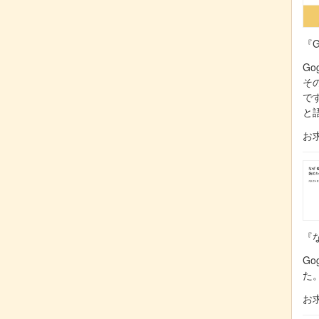
『G
Go
そ
で
と
お
『な
Go
た
お