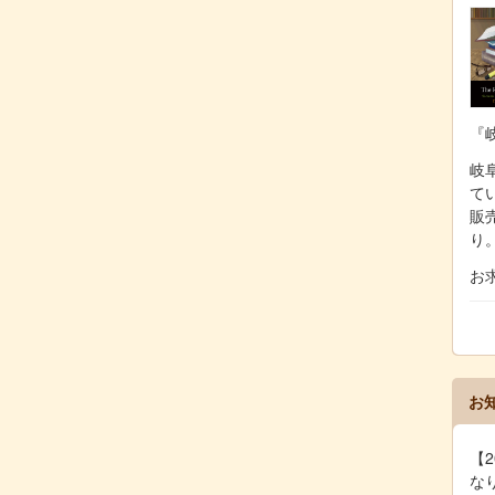
『
岐阜
て
販
り
お
お
【2
な