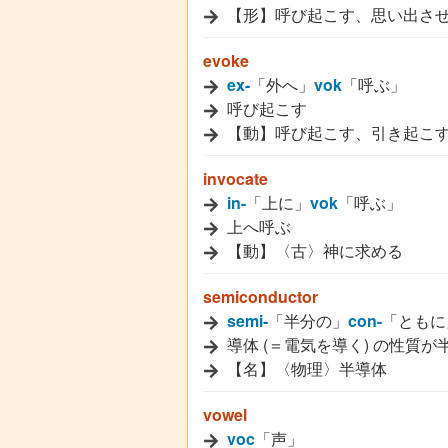
【形】呼び起こす、思い出さ
evoke
ex-
「外へ」
vok
「呼ぶ」
呼び起こす
【動】呼び起こす、引き起こ
invocate
in-
「上に」
vok
「呼ぶ」
上へ呼ぶ
【動】〈古〉神に求める
semiconductor
semi-
「半分の」
con-
「ともに
導体 (＝電気を導く) の性質
【名】〈物理〉半導体
vowel
voc
「声」