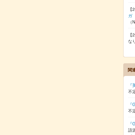
【2
ガ
（
【2
な
関
『
不
『G
不
『G
語源