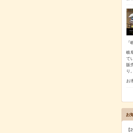
『
岐阜
て
販
り
お
お
【2