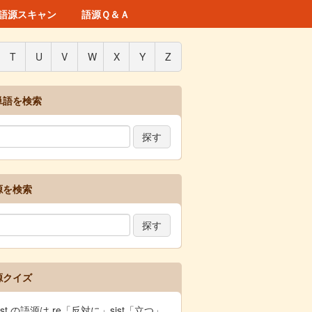
語源スキャン
語源Ｑ＆Ａ
T
U
V
W
X
Y
Z
単語を検索
源を検索
源クイズ
sist の語源は re「反対に」sist「立つ」