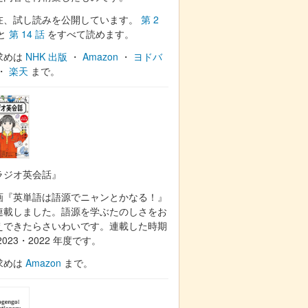
在、試し読みを公開しています。
第 2
と
第 14 話
をすべて読めます。
求めは
NHK 出版
・
Amazon
・
ヨドバ
・
楽天
まで。
ラジオ英会話』
画『英単語は語源でニャンとかなる！』
連載しました。語源を学ぶたのしさをお
えできたらさいわいです。連載した時期
2023・2022 年度です。
求めは
Amazon
まで。