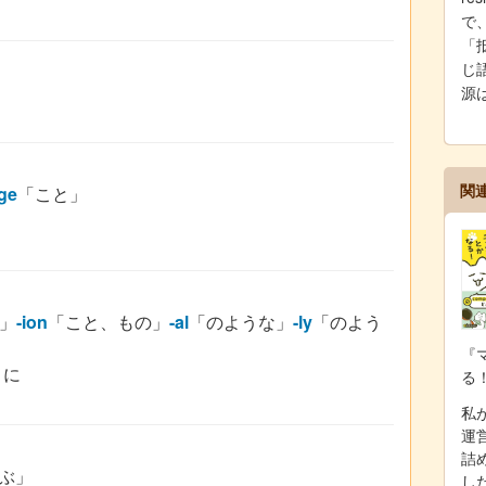
で
「
じ語
源
関
ge
「こと」
」
-ion
「こと、もの」
-al
「のような」
-ly
「のよう
『
うに
る
私が
運
詰
ぶ」
し