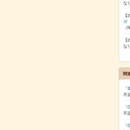
な
【2
ガ
（
【2
な
関
『
不
『G
不
『G