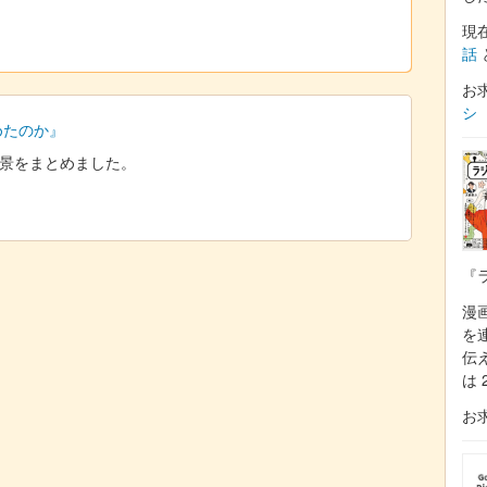
現
話
お
シ
始めたのか』
た背景をまとめました。
『
漫
を
伝
は 
お