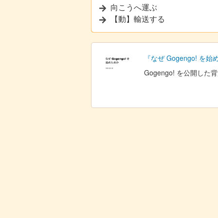
向こうへ運ぶ
【動】輸送する
『なぜ Gogengo! を
Gogengo! を公開し