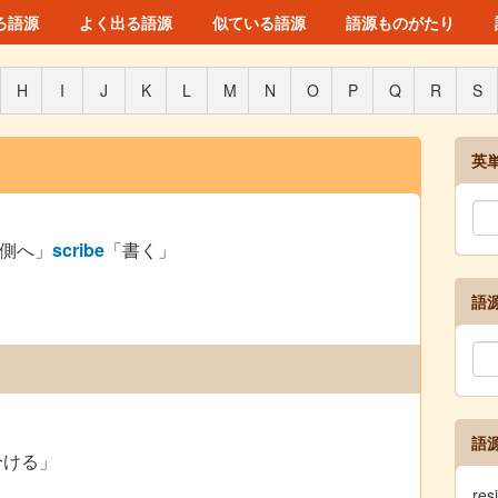
ろ語源
よく出る語源
似ている語源
語源ものがたり
H
I
J
K
L
M
N
O
P
Q
R
S
英
側へ」
scribe
「書く」
語
語
分ける」
re