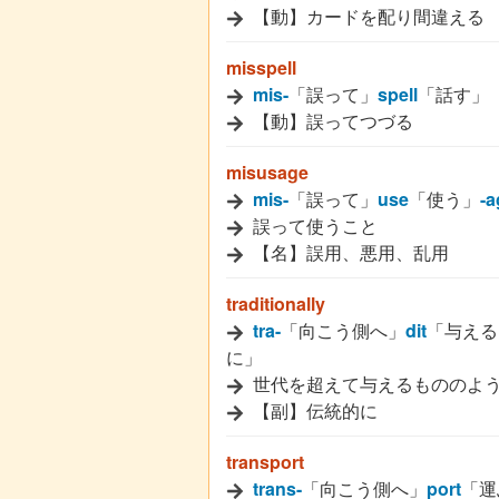
【動】カードを配り間違える
misspell
mis-
「誤って」
spell
「話す」
【動】誤ってつづる
misusage
mis-
「誤って」
use
「使う」
-a
誤って使うこと
【名】誤用、悪用、乱用
traditionally
tra-
「向こう側へ」
dit
「与える
に」
世代を超えて与えるもののよ
【副】伝統的に
transport
trans-
「向こう側へ」
port
「運