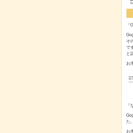
『G
Go
そ
で
と
お
『な
Go
た
お