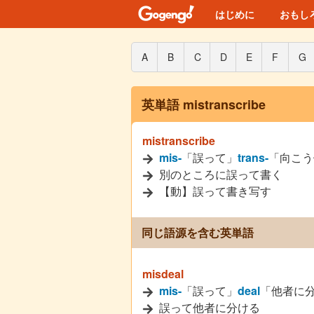
はじめに
おもし
A
B
C
D
E
F
G
英単語 mistranscribe
mistranscribe
mis-
「誤って」
trans-
「向こう
別のところに誤って書く
【動】誤って書き写す
同じ語源を含む英単語
misdeal
mis-
「誤って」
deal
「他者に
誤って他者に分ける