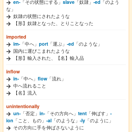
en-
「その状態にする」
slave
「奴隷」
-ed
「のよう
な」
奴隷の状態にされたような
【形】奴隷となった、とりことなった
imported
im-
「中へ」
port
「運ぶ」
-ed
「のような」
国内に運びこまれたような
【形】輸入された、【名】輸入品
inflow
in-
「中へ」
flow
「流れ」
中へ流れること
【名】流入
unintentionally
un-
「否定」
in-
「その方向へ」
tent
「伸ばす」
-
ion
「こと、もの」
-al
「のような」
-ly
「のように」
その方向に手を伸ばさないように