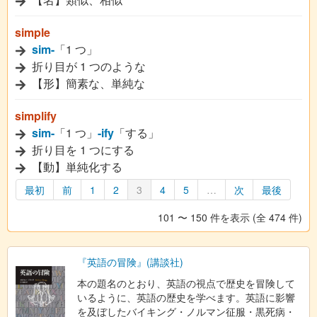
simple
sim-
「1 つ」
折り目が 1 つのような
【形】簡素な、単純な
simplify
sim-
「1 つ」
-ify
「する」
折り目を 1 つにする
【動】単純化する
最初
前
1
2
3
4
5
…
次
最後
101 〜 150 件を表示 (全 474 件)
『英語の冒険』(講談社)
本の題名のとおり、英語の視点で歴史を冒険して
いるように、英語の歴史を学べます。英語に影響
を及ぼしたバイキング・ノルマン征服・黒死病・