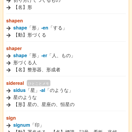
【名】形
shapen
shape
「形」
-en
「する」
【動】形づくる
shaper
shape
「形」
-er
「人、もの」
形づくる人
【名】整形器、形成者
sidereal
ひとことメモ
sidus
「星」
-al
「のような」
星のような
【形】星の、星座の、恒星の
sign
signum
「印」
【動】署名する、【名】標識、記号、看板、兆候