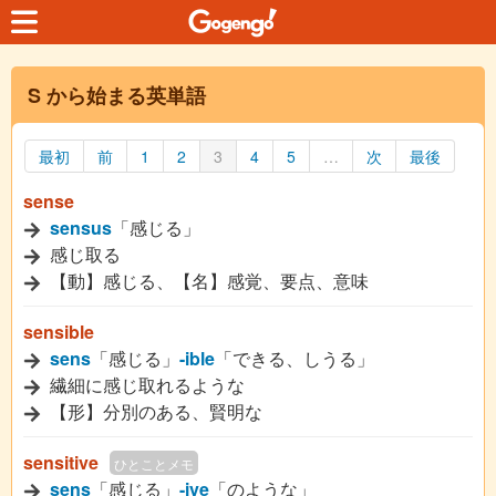
S から始まる英単語
最初
前
1
2
3
4
5
…
次
最後
sense
sensus
「感じる」
感じ取る
【動】感じる、【名】感覚、要点、意味
sensible
sens
「感じる」
-ible
「できる、しうる」
繊細に感じ取れるような
【形】分別のある、賢明な
sensitive
ひとことメモ
sens
「感じる」
-ive
「のような」