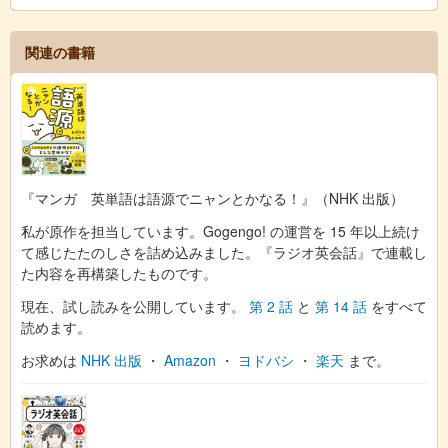
関連の書籍
『マンガ 英単語は語源でニャンとかなる！』（NHK 出版）
私が原作を担当しています。Gogengo! の運営を 15 年以上続け
て感じたたのしさを詰め込みました。『ラジオ英会話』で連載し
た内容を再構築したものです。
現在、試し読みを公開しています。
第 2 話
と
第 14 話
をすべて
読めます。
お求めは
NHK 出版
・
Amazon
・
ヨドバシ
・
楽天
まで。