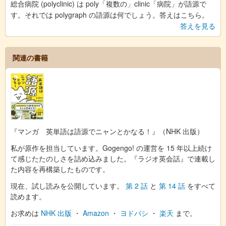
総合病院 (polyclinic) は poly「複数の」clinic「病院」が語源で
す。それでは polygraph の語源は何でしょう。答えはこちら。
答えを見る
関連の書籍
『マンガ 英単語は語源でニャンとかなる！』（NHK 出版）
私が原作を担当しています。Gogengo! の運営を 15 年以上続け
て感じたたのしさを詰め込みました。『ラジオ英会話』で連載し
た内容を再構築したものです。
現在、試し読みを公開しています。
第 2 話
と
第 14 話
をすべて
読めます。
お求めは
NHK 出版
・
Amazon
・
ヨドバシ
・
楽天
まで。