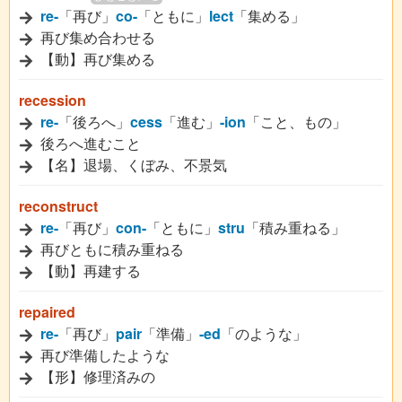
re-
「再び」
co-
「ともに」
lect
「集める」
再び集め合わせる
【動】再び集める
recession
re-
「後ろへ」
cess
「進む」
-ion
「こと、もの」
後ろへ進むこと
【名】退場、くぼみ、不景気
reconstruct
re-
「再び」
con-
「ともに」
stru
「積み重ねる」
再びともに積み重ねる
【動】再建する
repaired
re-
「再び」
pair
「準備」
-ed
「のような」
再び準備したような
【形】修理済みの