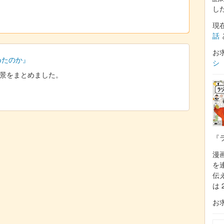
し
現
話
お
始めたのか』
シ
た背景をまとめました。
『
漫
を
伝
は 
お