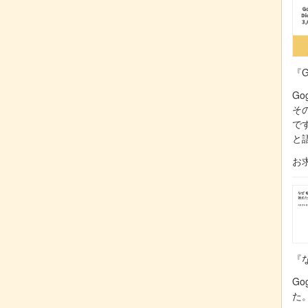
『G
Go
そ
で
と
お
『な
Go
た