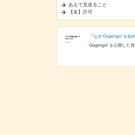
あえて見送ること
【名】許可
『なぜ Gogengo! を
Gogengo! を公開し