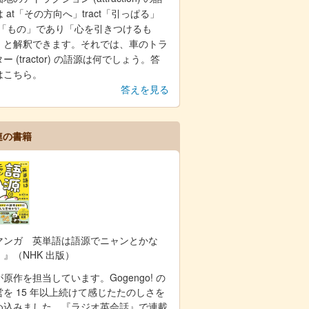
 at「その方向へ」tract「引っぱる」
on「もの」であり「心を引きつけるも
」と解釈できます。それでは、車のトラ
ー (tractor) の語源は何でしょう。答
はこちら。
答えを見る
連の書籍
マンガ 英単語は語源でニャンとかな
！』（NHK 出版）
原作を担当しています。Gogengo! の
営を 15 年以上続けて感じたたのしさを
め込みました。『ラジオ英会話』で連載