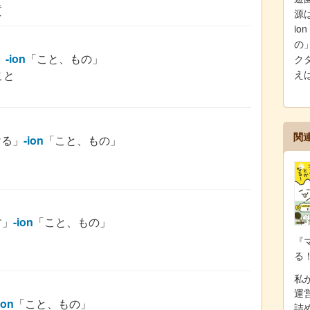
質
源は
i
の
」
-ion
「こと、もの」
クタ
こと
え
関
ける」
-ion
「こと、もの」
す」
-ion
「こと、もの」
『
る
私が
運
ion
「こと、もの」
詰