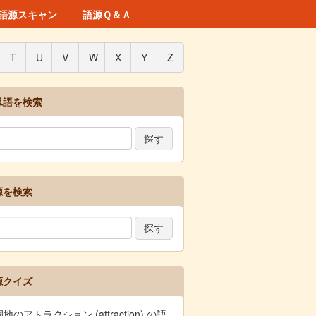
語源スキャン
語源Ｑ＆Ａ
T
U
V
W
X
Y
Z
単語を検索
源を検索
源クイズ
地のアトラクション (attraction) の語