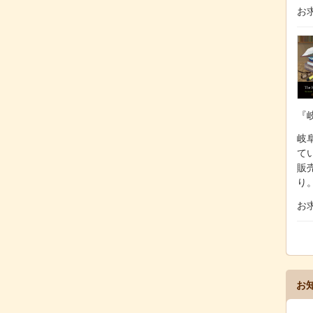
お
『
岐阜
て
販
り
お
お