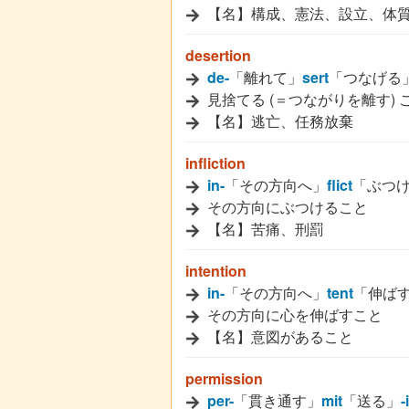
【名】構成、憲法、設立、体
desertion
de-
「離れて」
sert
「つなげる
見捨てる (＝つながりを離す) 
【名】逃亡、任務放棄
infliction
in-
「その方向へ」
flict
「ぶつ
その方向にぶつけること
【名】苦痛、刑罰
intention
in-
「その方向へ」
tent
「伸ば
その方向に心を伸ばすこと
【名】意図があること
permission
per-
「貫き通す」
mit
「送る」
-