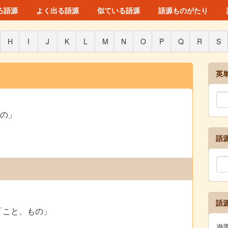
ろ語源
よく出る語源
似ている語源
語源ものがたり
H
I
J
K
L
M
N
O
P
Q
R
S
英
の」
語
語
「こと、もの」
遊園