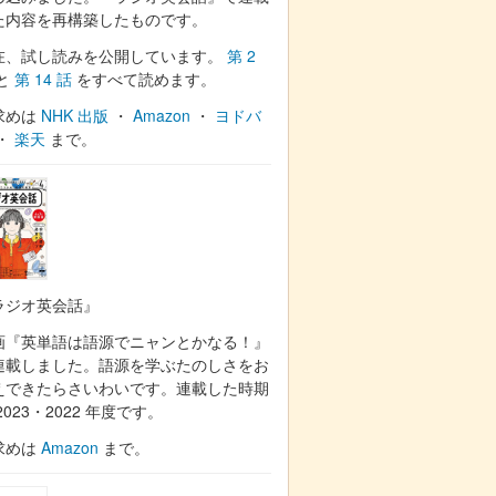
た内容を再構築したものです。
在、試し読みを公開しています。
第 2
と
第 14 話
をすべて読めます。
求めは
NHK 出版
・
Amazon
・
ヨドバ
・
楽天
まで。
ラジオ英会話』
画『英単語は語源でニャンとかなる！』
連載しました。語源を学ぶたのしさをお
えできたらさいわいです。連載した時期
2023・2022 年度です。
求めは
Amazon
まで。