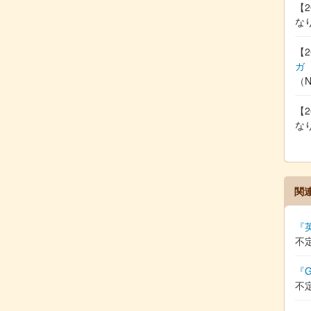
【2
な
【2
ガ
（
【2
な
関
『
不
『G
不