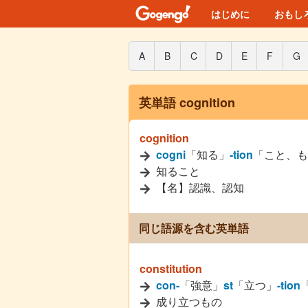
はじめに
おもし
A
B
C
D
E
F
G
英単語 cognition
cognition
cogni
「知る」
-tion
「こと、も
知ること
【名】認識、認知
同じ語源を含む英単語
constitution
con-
「強意」
st
「立つ」
-tion
成り立つもの