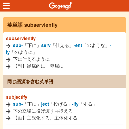
英単語 subserviently
subserviently
sub-
「下に」
serv
「仕える」
-ent
「のような」
-
ly
「のように」
下に仕えるように
【副】従属的に、卑屈に
同じ語源を含む英単語
subjectify
sub-
「下に」
ject
「投げる」
-ify
「する」
下の立場に投げ渡す→従える
【動】主観化する、主体化する