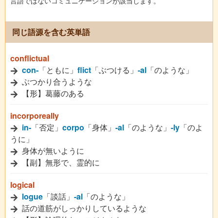
言語ではないコミュニケーションが該当します。
同じ語源を含む英単語
conflictual
con-
「ともに」
flict
「ぶつける」
-al
「のような」
ぶつかり合うような
【形】葛藤のある
incorporeally
in-
「否定」
corpo
「身体」
-al
「のような」
-ly
「のよ
うに」
身体が無いように
【副】無形で、霊的に
logical
logue
「談話」
-al
「のような」
話の道筋がしっかりしているような