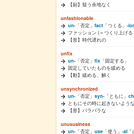
【副】疑う余地なく
unfashionable
un-
「否定」
fact
「つくる」
-io
ファッション (＝つくり上げる
【形】時代遅れの
unfix
un-
「否定」
fix
「固定する」
固定していたものを緩める
【動】緩める、解く
unsynchronized
un-
「否定」
syn-
「ともに」
ch
ともにその時に起きないよう
【形】バラバラな
unusualness
un-
「否定」
use
「使う」
-al
「