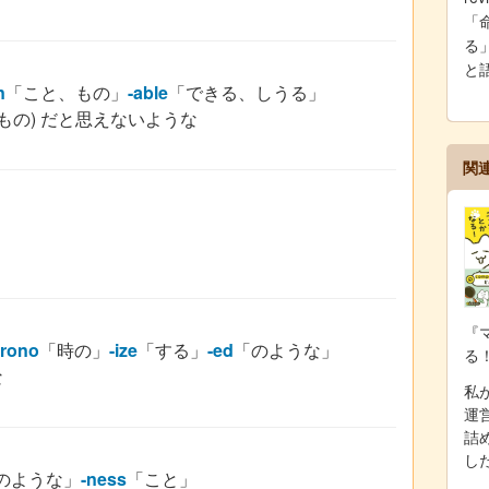
「
る」
と
n
「こと、もの」
-able
「できる、しうる」
もの) だと思えないような
関
『
rono
「時の」
-ize
「する」
-ed
「のような」
る
な
私が
運
詰
し
のような」
-ness
「こと」