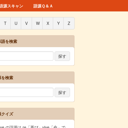
語源スキャン
語源Ｑ＆Ａ
T
U
V
W
X
Y
Z
単語を検索
源を検索
源クイズ
vive の語源は re「再び」vive「命」で、