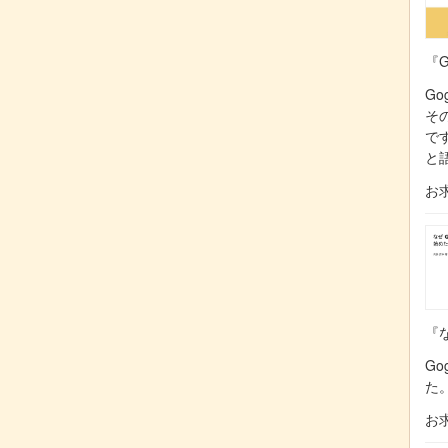
『G
Go
そ
で
と
お
『な
Go
た
お