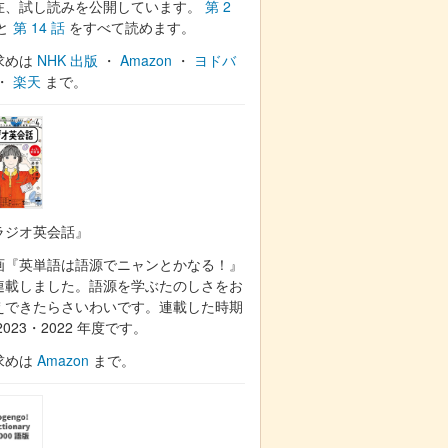
在、試し読みを公開しています。
第 2
と
第 14 話
をすべて読めます。
求めは
NHK 出版
・
Amazon
・
ヨドバ
・
楽天
まで。
ラジオ英会話』
画『英単語は語源でニャンとかなる！』
連載しました。語源を学ぶたのしさをお
えできたらさいわいです。連載した時期
2023・2022 年度です。
求めは
Amazon
まで。