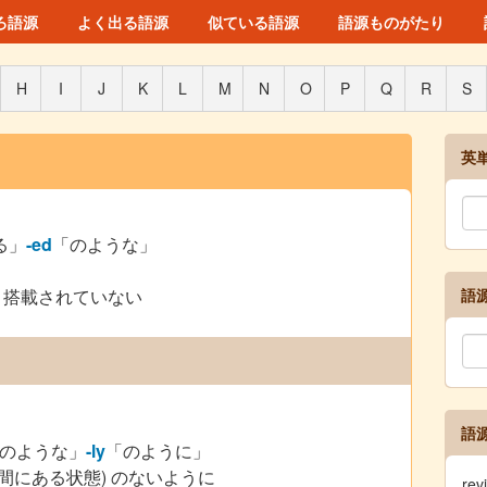
ろ語源
よく出る語源
似ている語源
語源ものがたり
H
I
J
K
L
M
N
O
P
Q
R
S
英
る」
-ed
「のような」
、搭載されていない
語
語
のような」
-ly
「のように」
狭間にある状態) のないように
re