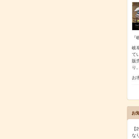
『
岐阜
て
販
り
お
お
【2
な