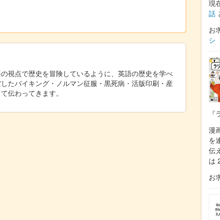
現
話
お
シ
語の視点で歴史を冒険しているように、英語の歴史を学べ
ぼしたバイキング・ノルマン征服・黒死病・活版印刷・産
して伝わってきます。
『
漫
を
伝
は 
お