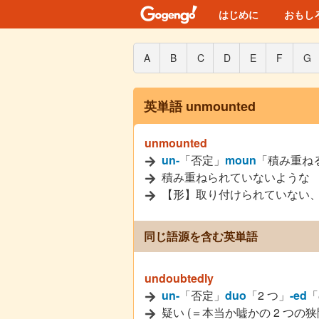
はじめに
おもし
A
B
C
D
E
F
G
英単語 unmounted
unmounted
un-
「否定」
moun
「積み重ね
積み重ねられていないような
【形】取り付けられていない
同じ語源を含む英単語
undoubtedly
un-
「否定」
duo
「2 つ」
-ed
「
疑い (＝本当か嘘かの 2 つの