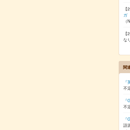
【2
ガ
（
【2
な
関
『
不
『G
不
『G
語源